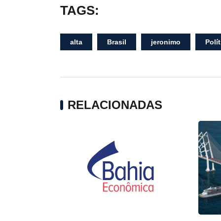
TAGS:
alta
Brasil
jeronimo
Polít
RELACIONADAS