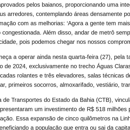
aprovados pelos baianos, proporcionando uma inte
seus arredores, contemplando áreas densamente p
mação com as melhorias: ‘Agora a gente tem mai
to congestionada. Além disso, andar de metrô se
ocidade, pois podemos chegar nos nossos comprom
ça a operar ainda nesta quarta-feira (27), pela t
eiro de 2024, exclusivamente no trecho Águas Clar
cadas rolantes e três elevadores, salas técnicas d
ar, primeiros socorros, almoxarifado, vestiário, tr
 de Transportes do Estado da Bahia (CTB), vincul
epresentaram um investimento de R$ 518 milhões 
gração. Essa expansão de cinco quilômetros na Li
beneficiando a população que entra ou sai da capit