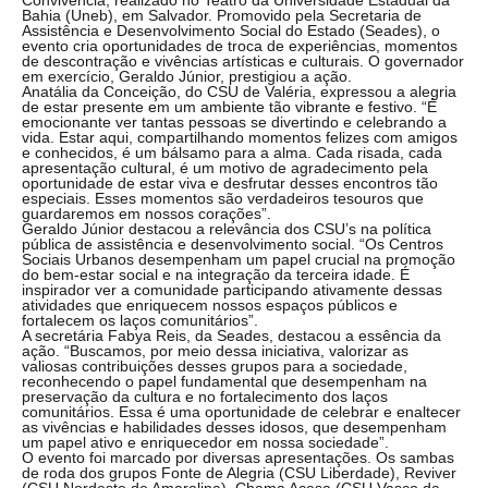
Bahia (Uneb), em Salvador. Promovido pela Secretaria de
Assistência e Desenvolvimento Social do Estado (Seades), o
evento cria oportunidades de troca de experiências, momentos
de descontração e vivências artísticas e culturais. O governador
em exercício, Geraldo Júnior, prestigiou a ação.
Anatália da Conceição, do CSU de Valéria, expressou a alegria
de estar presente em um ambiente tão vibrante e festivo. “É
emocionante ver tantas pessoas se divertindo e celebrando a
vida. Estar aqui, compartilhando momentos felizes com amigos
e conhecidos, é um bálsamo para a alma. Cada risada, cada
apresentação cultural, é um motivo de agradecimento pela
oportunidade de estar viva e desfrutar desses encontros tão
especiais. Esses momentos são verdadeiros tesouros que
guardaremos em nossos corações”.
Geraldo Júnior destacou a relevância dos CSU’s na política
pública de assistência e desenvolvimento social. “Os Centros
Sociais Urbanos desempenham um papel crucial na promoção
do bem-estar social e na integração da terceira idade. É
inspirador ver a comunidade participando ativamente dessas
atividades que enriquecem nossos espaços públicos e
fortalecem os laços comunitários”.
A secretária Fabya Reis, da Seades, destacou a essência da
ação. “Buscamos, por meio dessa iniciativa, valorizar as
valiosas contribuições desses grupos para a sociedade,
reconhecendo o papel fundamental que desempenham na
preservação da cultura e no fortalecimento dos laços
comunitários. Essa é uma oportunidade de celebrar e enaltecer
as vivências e habilidades desses idosos, que desempenham
um papel ativo e enriquecedor em nossa sociedade”.
O evento foi marcado por diversas apresentações. Os sambas
de roda dos grupos Fonte de Alegria (CSU Liberdade), Reviver
(CSU Nordeste de Amaralina), Chama Acesa (CSU Vasco da