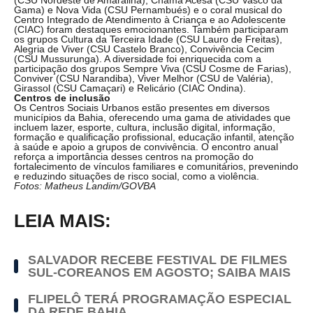
Gama) e Nova Vida (CSU Pernambués) e o coral musical do
Centro Integrado de Atendimento à Criança e ao Adolescente
(CIAC) foram destaques emocionantes. Também participaram
os grupos Cultura da Terceira Idade (CSU Lauro de Freitas),
Alegria de Viver (CSU Castelo Branco), Convivência Cecim
(CSU Mussurunga). A diversidade foi enriquecida com a
participação dos grupos Sempre Viva (CSU Cosme de Farias),
Conviver (CSU Narandiba), Viver Melhor (CSU de Valéria),
Girassol (CSU Camaçari) e Relicário (CIAC Ondina).
Centros de inclusão
Os Centros Sociais Urbanos estão presentes em diversos
municípios da Bahia, oferecendo uma gama de atividades que
incluem lazer, esporte, cultura, inclusão digital, informação,
formação e qualificação profissional, educação infantil, atenção
à saúde e apoio a grupos de convivência. O encontro anual
reforça a importância desses centros na promoção do
fortalecimento de vínculos familiares e comunitários, prevenindo
e reduzindo situações de risco social, como a violência.
Fotos: Matheus Landim/GOVBA
LEIA MAIS:
SALVADOR RECEBE FESTIVAL DE FILMES
SUL-COREANOS EM AGOSTO; SAIBA MAIS
FLIPELÔ TERÁ PROGRAMAÇÃO ESPECIAL
DA REDE BAHIA