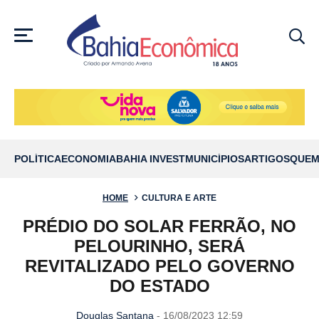
MENU
POLÍTICA
ECONOMIA
BAHIA INVEST
MUNICÍPIOS
ARTIGOS
QUEM
HOME
CULTURA E ARTE
PRÉDIO DO SOLAR FERRÃO, NO
PELOURINHO, SERÁ
REVITALIZADO PELO GOVERNO
DO ESTADO
Douglas Santana
- 16/08/2023 12:59