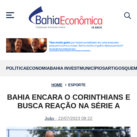
MENU
POLÍTICA
ECONOMIA
BAHIA INVEST
MUNICÍPIOS
ARTIGOS
QUEM
HOME
ESPORTE
BAHIA ENCARA O CORINTHIANS E
BUSCA REAÇÃO NA SÉRIE A
João
- 22/07/2023 08:22