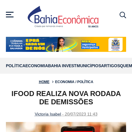
MENU
POLÍTICA
ECONOMIA
BAHIA INVEST
MUNICÍPIOS
ARTIGOS
QUEM
HOME
ECONOMIA / POLÍTICA
IFOOD REALIZA NOVA RODADA
DE DEMISSÕES
Victoria Isabel
- 20/07/2023 11:43