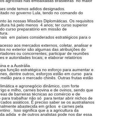
idos agrícolas nas embaixadas brasileiras no maior
íses onde temos adidos designados.
ditado no governo Lula, tendo no comando do
to às nossas Missões Diplomáticas. Os requisitos
cultura há pelo menos 4 anos; ter curso superior
uído curso preparatório em missão de
tura.
ionais em países considerados estratégicos para o
cesso aos mercados externos, coletar, analisar e
os no exterior são algumas das atribuições do
rtadores ou concorrentes; participar de reuniões
es e autoridades locais; e elaborar relatórios
na e a Austrália.
upa função estratégica no esforço para aumentar e
arnes, dentre outros, esforços estão em curso para
tar melão para o mercado chinês. Outras frutas estão
limática e agronegócio dinâmico, com forte
igo e milho, carnes bovina e de ovinos, sendo que
eas de barreiras técnicas ao comércio e de
e para trabalhar não só para tentar abrir nichos de
ados asiáticos. É preciso saber se os australianos
ionalmente abastecida em grãos e carnes pela
tino . Isso significa que a a agricultura da
a adida e de outros analistas pode nos dar essa