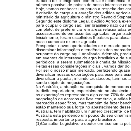
trabalho de “inteligência” comercial e econômica, e
número possível de países de nosso interesse come
Hoje, vamos conhecer um pouco a respeito das car
A criação do cargo e a atuação dos adidos agríco
ministério da agricultura o ministro Reynold Stepha
Segundo este diploma Legal, o Adido Agrícola exe
para ocupar o cargo são: ser brasileiro nato ou nat
completo, de preferência em áreas relacionadas ao 
assessoramento em assuntos agrícolas, organizado 
Inicialmente, foram escolhidos 8 países para aloca
nosso comércio exterior agrícola.
Prospectar novas oportunidades de mercado para os
disseminar informações e tendências dos mercados 
ocupante do cargo aqui analisado. Ademais, produzi
em eventos de interesse do agro brasileiro e de sua
periódicos a serem submetidos à chefia da Missão
Feitas essas considerações iniciais , vamos dar do
Por ser o nosso maior mercado, perfazendo quase 4
diversificar nossas exportações para esse país asi
diversificar a pauta , inluindo crustáceos, farinha
sendo objeto de negociações.
Na Austrália, a atuação na conquista de mercados 
tradição exportadora, especialmente no abastecime
as exportações representam algo como 70% do valo
negociação de acordos de livre comércio, a adida br
mercados específicos, mas também de fazer benchma
estão mantendo sua força no abastecimento desses
Austrália, tem habilitado um número crescente de fr
Austrália está perdendo um pouco do seu dinamism
resposta, importante para o agro brasileiro.
(1)Consultor Legislativo e doutor em Economia pe