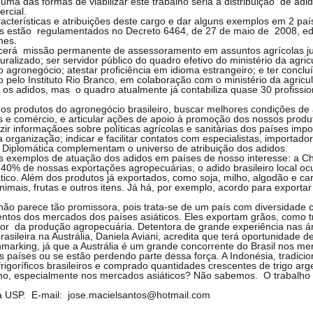
 uma das formas de viabilizar este trabalho seria a distribuição de ad
rcial.
acterísticas e atribuições deste cargo e dar alguns exemplos em 2 pa
las estão regulamentados no Decreto 6464, de 27 de maio de 2008, e
nes.
rcerá missão permanente de assessoramento em assuntos agrícolas jun
uralizado; ser servidor público do quadro efetivo do ministério da agri
agronegócio; atestar proficiência em idioma estrangeiro; e ter concl
pelo Instituto Rio Branco, em colaboração com o ministério da agricul
r os adidos, mas o quadro atualmente já contabiliza quase 30 profiss
 produtos do agronegócio brasileiro, buscar melhores condições de a
e comércio, e articular ações de apoio à promoção dos nossos produt
r informaçãoes sobre políticas agrícolas e sanitárias dos países impo
 organização; indicar e facilitar contatos com especialistas, importador
 Diplomática complementam o universo de atribuição dos adidos.
is exemplos de atuação dos adidos em países de nosso interesse: a Chi
0% de nossas exportações agropecuárias, o adido brasileiro local oc
ático. Além dos produtos já exportados, como soja, milho, algodão e c
s animais, frutas e outros itens. Já há, por exemplo, acordo para expor
não parece tão promissora, pois trata-se de um país com diversidade c
ntos dos mercados dos países asiáticos. Eles exportam grãos, como tr
r da produção agropecuária. Detentora de grande experiência nas ár
asileira na Austrália, Daniela Aviani, acredita que terá oportunidade d
rking, já que a Austrália é um grande concorrente do Brasil nos merc
 países ou se estão perdendo parte dessa força. A Indonésia, tradic
igoríficos brasileiros e comprado quantidades crescentes de trigo argen
o, especialmente nos mercados asiáticos? Não sabemos. O trabalho d
la USP. E-mail: jose.macielsantos@hotmail.com