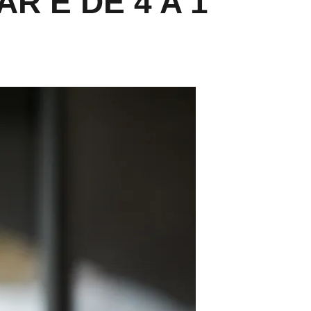
R É DE 4 A 1