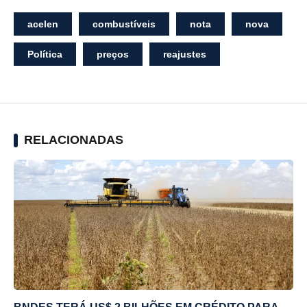
acelen
combustíveis
nota
nova
Política
preços
reajustes
RELACIONADAS