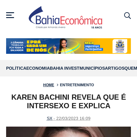
MENU
POLÍTICA
ECONOMIA
BAHIA INVEST
MUNICÍPIOS
ARTIGOS
QUEM
HOME
ENTRETENIMENTO
KAREN BACHINI REVELA QUE É
INTERSEXO E EXPLICA
SX
- 22/03/2023 16:09