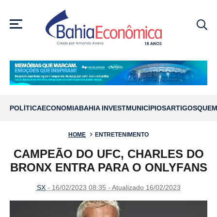
MENU
POLÍTICA
ECONOMIA
BAHIA INVEST
MUNICÍPIOS
ARTIGOS
QUEM
HOME
ENTRETENIMENTO
CAMPEÃO DO UFC, CHARLES DO
BRONX ENTRA PARA O ONLYFANS
SX
- 16/02/2023 08:35 - Atualizado 16/02/2023