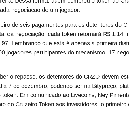
arreira. Dessa forma, quem comprou o token do Cr
cada negociação de um jogador.
imeiro de seis pagamentos para os detentores do C
tal da negociação, cada token retornará R$ 1,14,
,97. Lembrando que esta é apenas a primeira distr
00 jogadores participantes do mecanismo, 17 nego
receber o repasse, os detentores do CRZO devem es
té dia 7 de dezembro, podendo ser na Bitypreço, pl
do token. Em comunicado ao Livecoins, Ney Piment
 do Cruzeiro Token aos investidores, o primeiro 