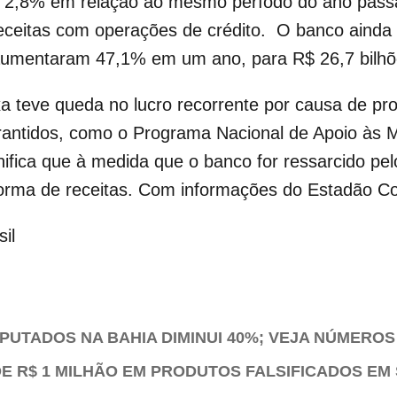
u 2,8% em relação ao mesmo período do ano passa
ceitas com operações de crédito. O banco ainda 
 aumentaram 47,1% em um ano, para R$ 26,7 bilhõe
a teve queda no lucro recorrente por causa de pro
arantidos, como o Programa Nacional de Apoio às
ifica que à medida que o banco for ressarcido pel
forma de receitas. Com informações do Estadão C
il
UTADOS NA BAHIA DIMINUI 40%; VEJA NÚMEROS
E R$ 1 MILHÃO EM PRODUTOS FALSIFICADOS EM