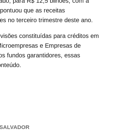
do, para R$ 12,5 bilhões, com a
pontuou que as receitas
s no terceiro trimestre deste ano.
visões constituídas para créditos em
 Microempresas e Empresas de
os fundos garantidores, essas
onteúdo.
 SALVADOR