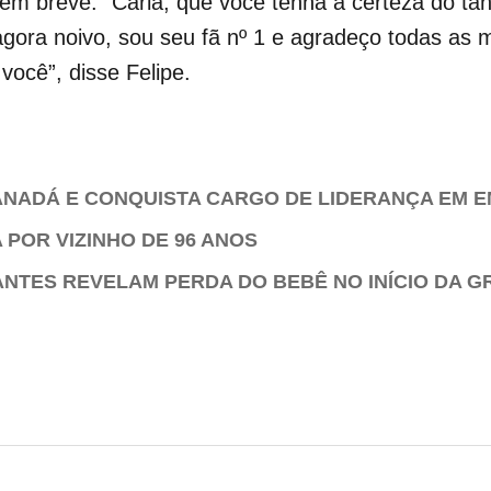
r em breve. “Carla, que você tenha a certeza do t
agora noivo, sou seu fã nº 1 e agradeço todas as
você”, disse Felipe.
ANADÁ E CONQUISTA CARGO DE LIDERANÇA EM 
POR VIZINHO DE 96 ANOS
ANTES REVELAM PERDA DO BEBÊ NO INÍCIO DA G