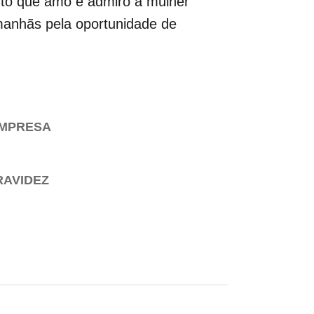
anto que amo e admiro a mulher
 manhãs pela oportunidade de
EMPRESA
RAVIDEZ