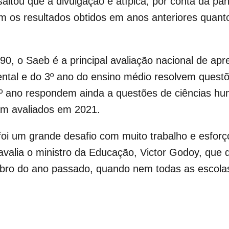
altou que a divulgação é atípica, por conta da pa
m os resultados obtidos em anos anteriores quanto
90, o Saeb é a principal avaliação nacional de ap
ental e do 3º ano do ensino médio resolvem questõ
º ano respondem ainda a questões de ciências hu
ram avaliados em 2021.
foi um grande desafio com muito trabalho e esforç
 avalia o ministro da Educação, Victor Godoy, que d
bro do ano passado, quando nem todas as escola