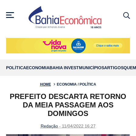
MENU
POLÍTICA
ECONOMIA
BAHIA INVEST
MUNICÍPIOS
ARTIGOS
QUEM
HOME
ECONOMIA / POLÍTICA
PREFEITO DESCARTA RETORNO
DA MEIA PASSAGEM AOS
DOMINGOS
Redação
- 11/04/2022 16:27