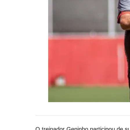
O treinador Geninho participou de sua