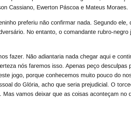
isson Cassiano, Ewerton Páscoa e Mateus Moraes.
inho preferiu não confirmar nada. Segundo ele, q
dversário. No entanto, o comandante rubro-negro j
os fazer. Não adiantaria nada chegar aqui e con
certeza nós faremos isso. Apenas peço desculpas 
a este jogo, porque conhecemos muito pouco do nos
al do Glória, acho que seria prejudicial. O torced
. Mas vamos deixar que as coisas aconteçam no de