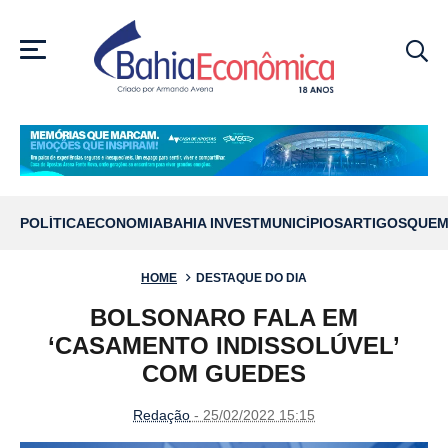
MENU
POLÍTICA
ECONOMIA
BAHIA INVEST
MUNICÍPIOS
ARTIGOS
QUEM
HOME
DESTAQUE DO DIA
BOLSONARO FALA EM
‘CASAMENTO INDISSOLÚVEL’
COM GUEDES
Redação
- 25/02/2022 15:15