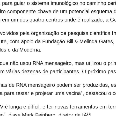
s para guiar o sistema imunológico no caminho ce
eiro componente-chave de um potencial esquema de
udo em um dos quatro centros onde é realizado, a G
lvidos pela organização de pesquisa científica Int
tute, com apoio da Fundação Bill & Melinda Gates,
dos e da Moderna.
 que não usou RNA mensageiro, mas utilizou o pri
em várias dezenas de participantes. O próximo pass
inas de RNA mensageiro podem ser produzidas, es
a para testar e projetar uma vacina”, destacou o 
V é longa e difícil, e ter novas ferramentas em t
”, disse Mark Feinberg, diretor da IAVI.