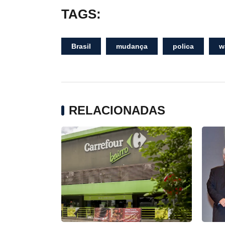
TAGS:
Brasil
mudança
polica
w
RELACIONADAS