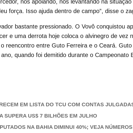
cedor, nos apoiando, nos levantando na situação 
deu força. Isso ajuda dentro de campo”, disse o za
vador bastante pressionado. O Vovô conquistou ap
cer e uma derrota hoje coloca o alvinegro de vez n
o reencontro entre Guto Ferreira e o Ceará. Guto f
ano, quando foi demitido durante o Campeonato Br
ARECEM EM LISTA DO TCU COM CONTAS JULGADA
 SUPERA US$ 7 BILHÕES EM JULHO
UTADOS NA BAHIA DIMINUI 40%; VEJA NÚMEROS