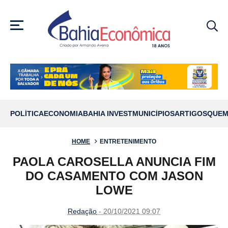
MENU
POLÍTICA
ECONOMIA
BAHIA INVEST
MUNICÍPIOS
ARTIGOS
QUEM
HOME
ENTRETENIMENTO
PAOLA CAROSELLA ANUNCIA FIM
DO CASAMENTO COM JASON
LOWE
Redação
- 20/10/2021 09:07