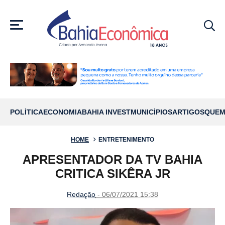
MENU
POLÍTICA
ECONOMIA
BAHIA INVEST
MUNICÍPIOS
ARTIGOS
QUEM
HOME
ENTRETENIMENTO
APRESENTADOR DA TV BAHIA
CRITICA SIKÊRA JR
Redação
- 06/07/2021 15:38