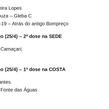
eira Lopes
ouza – Gleba C
-19 – Atrás do antigo Bompreço
o (25/4) – 2ª dose na SEDE
e Camaçari;
o (25/4) – 1ª dose na COSTA
antes
 Fonte das Águas