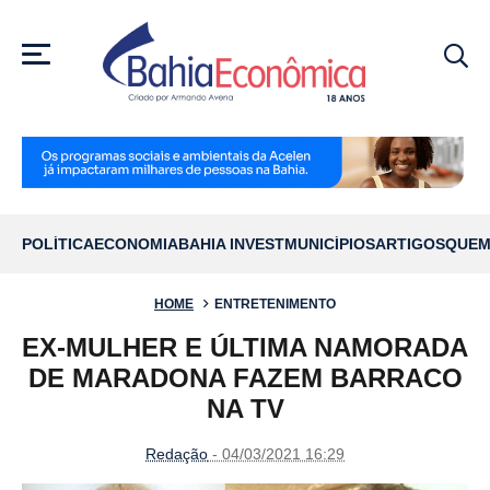
MENU
POLÍTICA
ECONOMIA
BAHIA INVEST
MUNICÍPIOS
ARTIGOS
QUEM
HOME
ENTRETENIMENTO
EX-MULHER E ÚLTIMA NAMORADA
DE MARADONA FAZEM BARRACO
NA TV
Redação
- 04/03/2021 16:29