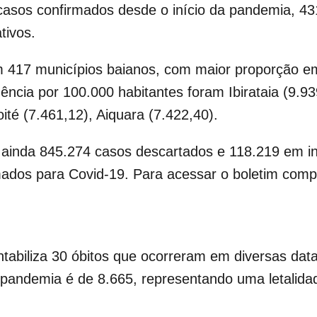
casos confirmados desde o início da pandemia, 43
tivos.
 417 municípios baianos, com maior proporção em
ência por 100.000 habitantes foram Ibirataia (9.9
ité (7.461,12), Aiquara (7.422,40).
a ainda 845.274 casos descartados e 118.219 em i
mados para Covid-19. Para acessar o boletim compl
ntabiliza 30 óbitos que ocorreram em diversas data
a pandemia é de 8.665, representando uma letalid