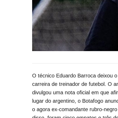
O técnico Eduardo Barroca deixou o 
carreira de treinador de futebol. O an
divulgou uma nota oficial em que af
lugar do argentino, o Botafogo anun
o agora ex-comandante rubro-negro 
disso, foram cinco empates e três d