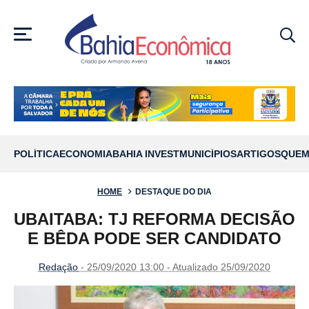
MENU
POLÍTICA
ECONOMIA
BAHIA INVEST
MUNICÍPIOS
ARTIGOS
QUEM
HOME
DESTAQUE DO DIA
UBAITABA: TJ REFORMA DECISÃO
E BÊDA PODE SER CANDIDATO
Redação
- 25/09/2020 13:00 - Atualizado 25/09/2020