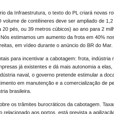
io da Infraestrutura, o texto do PL criará novas r
 O volume de contêineres deve ser ampliado de 1,2
 a 20 pés, ou 39 metros cúbicos) ao ano para 2 mil
. Nós estimamos um aumento da frota em 40% nos 
 Freitas, em vídeo durante o anúncio do BR do Mar.
ais para incentivar a cabotagem: frota, indústria 
mpresas já existentes e dá mais autonomia a elas, 
dústria naval, o governo pretende estimular a do
cimento em manutenção e a comercialização de pe
ia brasileira.
 sobre os trâmites burocráticos da cabotagem. Ta
o relacionado aos portos, está prevista a agiliza