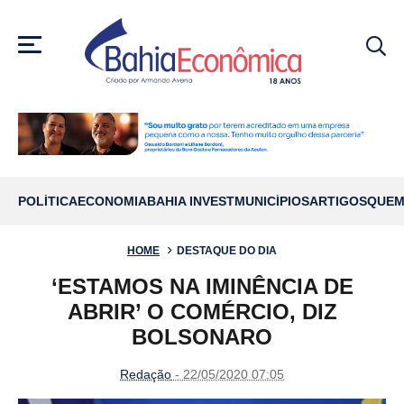
MENU
POLÍTICA
ECONOMIA
BAHIA INVEST
MUNICÍPIOS
ARTIGOS
QUEM
HOME
DESTAQUE DO DIA
‘ESTAMOS NA IMINÊNCIA DE
ABRIR’ O COMÉRCIO, DIZ
BOLSONARO
Redação
- 22/05/2020 07:05