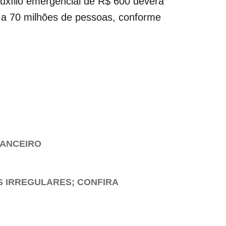
uxílio emergencial de R$ 600 deverá
r a 70 milhões de pessoas, conforme
NANCEIRO
S IRREGULARES; CONFIRA