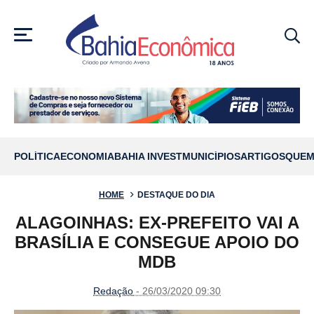
MENU
POLÍTICA
ECONOMIA
BAHIA INVEST
MUNICÍPIOS
ARTIGOS
QUEM
HOME
DESTAQUE DO DIA
ALAGOINHAS: EX-PREFEITO VAI A
BRASÍLIA E CONSEGUE APOIO DO
MDB
Redação
- 26/03/2020 09:30