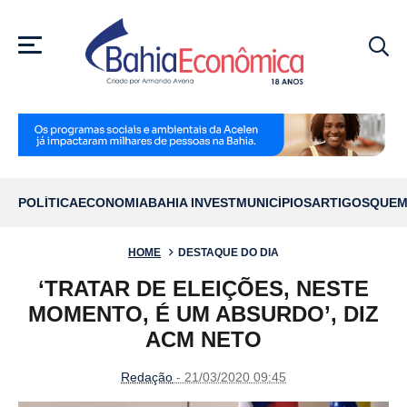
MENU
POLÍTICA
ECONOMIA
BAHIA INVEST
MUNICÍPIOS
ARTIGOS
QUEM
HOME
DESTAQUE DO DIA
‘TRATAR DE ELEIÇÕES, NESTE
MOMENTO, É UM ABSURDO’, DIZ
ACM NETO
Redação
- 21/03/2020 09:45