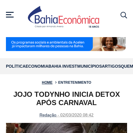
MENU
POLÍTICA
ECONOMIA
BAHIA INVEST
MUNICÍPIOS
ARTIGOS
QUEM
HOME
ENTRETENIMENTO
JOJO TODYNHO INICIA DETOX
APÓS CARNAVAL
Redação
- 02/03/2020 08:42