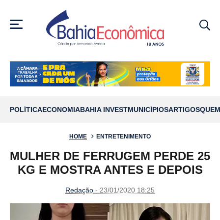
MENU
POLÍTICA
ECONOMIA
BAHIA INVEST
MUNICÍPIOS
ARTIGOS
QUEM
HOME
ENTRETENIMENTO
MULHER DE FERRUGEM PERDE 25
KG E MOSTRA ANTES E DEPOIS
Redação
- 23/01/2020 18:25