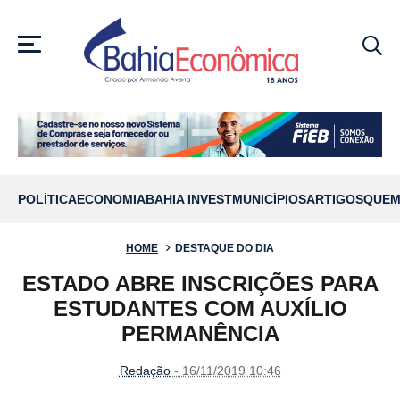
MENU
POLÍTICA
ECONOMIA
BAHIA INVEST
MUNICÍPIOS
ARTIGOS
QUEM
HOME
DESTAQUE DO DIA
ESTADO ABRE INSCRIÇÕES PARA
ESTUDANTES COM AUXÍLIO
PERMANÊNCIA
Redação
- 16/11/2019 10:46