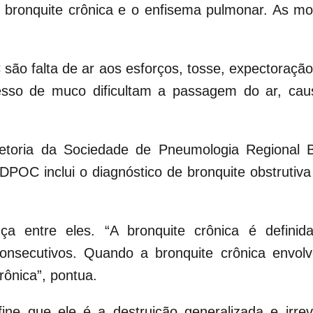
 bronquite crônica e o enfisema pulmonar. As mo
ão falta de ar aos esforços, tosse, expectoraçã
esso de muco dificultam a passagem do ar, cau
toria da Sociedade de Pneumologia Regional Ba
 DPOC inclui o diagnóstico de bronquite obstrutiv
.
ença entre eles. “A bronquite crônica é defin
onsecutivos. Quando a bronquite crônica envolv
rônica”, pontua.
ne que ele é a destruição generalizada e irrev