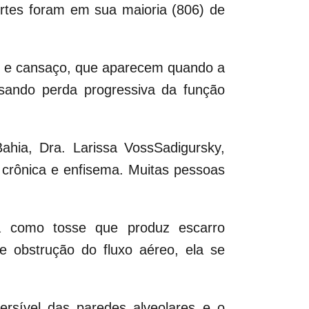
rtes foram em sua maioria (806) de
o e cansaço, que aparecem quando a
sando perda progressiva da função
hia, Dra. Larissa VossSadigursky,
a crônica e enfisema. Muitas pessoas
ida como tosse que produz escarro
e obstrução do fluxo aéreo, ela se
ersível das paredes alveolares e o