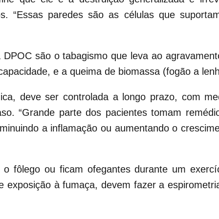
os. “Essas paredes são as células que suportam
a a DPOC são o tabagismo que leva ao agravamento
incapacidade, e a queima de biomassa (fogão a len
a, deve ser controlada a longo prazo, com medi
so. “Grande parte dos pacientes tomam remédio
 diminuindo a inflamação ou aumentando o crescimen
 fôlego ou ficam ofegantes durante um exercíc
 de exposição à fumaça, devem fazer a espirometri