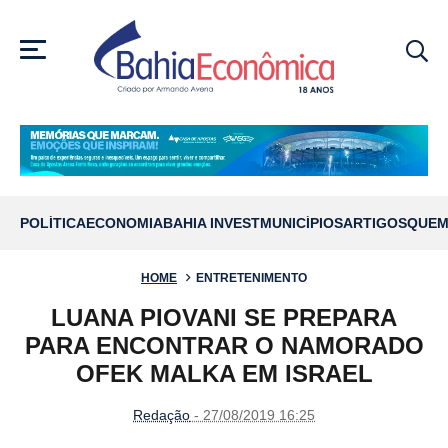
MENU
POLÍTICA
ECONOMIA
BAHIA INVEST
MUNICÍPIOS
ARTIGOS
QUEM
HOME
ENTRETENIMENTO
LUANA PIOVANI SE PREPARA
PARA ENCONTRAR O NAMORADO
OFEK MALKA EM ISRAEL
Redação
- 27/08/2019 16:25