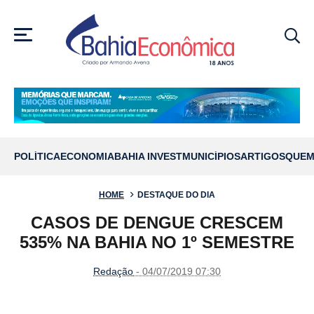
MENU
POLÍTICA
ECONOMIA
BAHIA INVEST
MUNICÍPIOS
ARTIGOS
QUEM
HOME
DESTAQUE DO DIA
CASOS DE DENGUE CRESCEM
535% NA BAHIA NO 1º SEMESTRE
Redação
- 04/07/2019 07:30