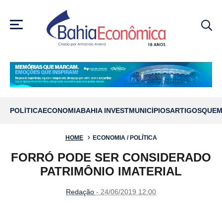
MENU
POLÍTICA
ECONOMIA
BAHIA INVEST
MUNICÍPIOS
ARTIGOS
QUEM
HOME
ECONOMIA / POLÍTICA
FORRÓ PODE SER CONSIDERADO
PATRIMÔNIO IMATERIAL
Redação
- 24/06/2019 12:00