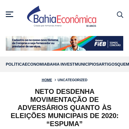
MENU
POLÍTICA
ECONOMIA
BAHIA INVEST
MUNICÍPIOS
ARTIGOS
QUEM
HOME
UNCATEGORIZED
NETO DESDENHA
MOVIMENTAÇÃO DE
ADVERSÁRIOS QUANTO ÀS
ELEIÇÕES MUNICIPAIS DE 2020:
“ESPUMA”