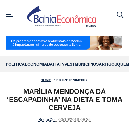
MENU
POLÍTICA
ECONOMIA
BAHIA INVEST
MUNICÍPIOS
ARTIGOS
QUEM
HOME
ENTRETENIMENTO
MARÍLIA MENDONÇA DÁ
‘ESCAPADINHA’ NA DIETA E TOMA
CERVEJA
Redação
- 03/10/2018 09:25