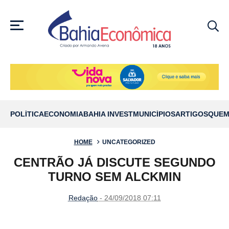
MENU
POLÍTICA
ECONOMIA
BAHIA INVEST
MUNICÍPIOS
ARTIGOS
QUEM
HOME
UNCATEGORIZED
CENTRÃO JÁ DISCUTE SEGUNDO
TURNO SEM ALCKMIN
Redação
- 24/09/2018 07:11