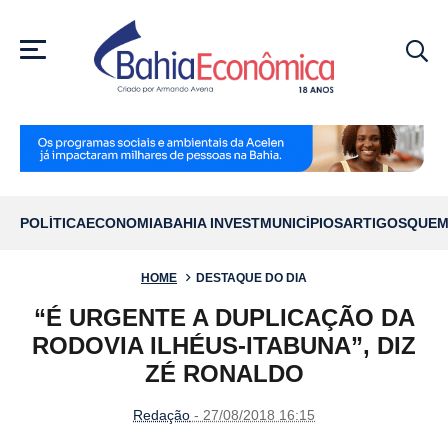
MENU
POLÍTICA
ECONOMIA
BAHIA INVEST
MUNICÍPIOS
ARTIGOS
QUEM
HOME
DESTAQUE DO DIA
“É URGENTE A DUPLICAÇÃO DA
RODOVIA ILHÉUS-ITABUNA”, DIZ
ZÉ RONALDO
Redação
- 27/08/2018 16:15