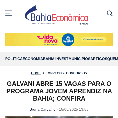
MENU
POLÍTICA
ECONOMIA
BAHIA INVEST
MUNICÍPIOS
ARTIGOS
QUEM
HOME
EMPREGOS / CONCURSOS
GALVANI ABRE 15 VAGAS PARA O
PROGRAMA JOVEM APRENDIZ NA
BAHIA; CONFIRA
Bruna Carvalho
- 15/08/2025 13:53