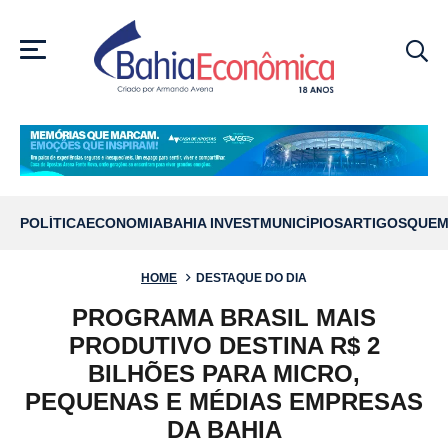
MENU
POLÍTICA
ECONOMIA
BAHIA INVEST
MUNICÍPIOS
ARTIGOS
QUEM
HOME
DESTAQUE DO DIA
PROGRAMA BRASIL MAIS
PRODUTIVO DESTINA R$ 2
BILHÕES PARA MICRO,
PEQUENAS E MÉDIAS EMPRESAS
DA BAHIA