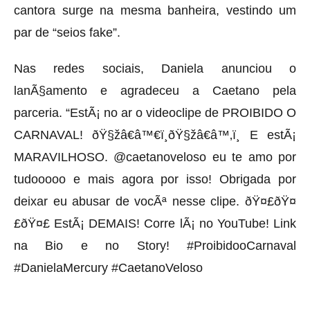
cantora surge na mesma banheira, vestindo um
par de “seios fake”.
Nas redes sociais, Daniela anunciou o
lanÃ§amento e agradeceu a Caetano pela
parceria. “EstÃ¡ no ar o videoclipe de PROIBIDO O
CARNAVAL! ðŸ§žâ€â™€ï¸ðŸ§žâ€â™‚ï¸ E estÃ¡
MARAVILHOSO. @caetanoveloso eu te amo por
tudooooo e mais agora por isso! Obrigada por
deixar eu abusar de vocÃª nesse clipe. ðŸ¤£ðŸ¤
£ðŸ¤£ EstÃ¡ DEMAIS! Corre lÃ¡ no YouTube! Link
na Bio e no Story! #ProibidooCarnaval
#DanielaMercury #CaetanoVeloso