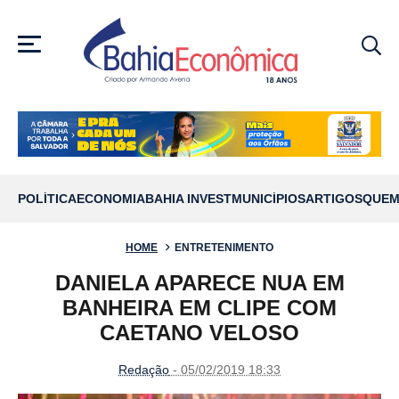
MENU
POLÍTICA
ECONOMIA
BAHIA INVEST
MUNICÍPIOS
ARTIGOS
QUEM
HOME
ENTRETENIMENTO
DANIELA APARECE NUA EM
BANHEIRA EM CLIPE COM
CAETANO VELOSO
Redação
- 05/02/2019 18:33